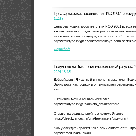
Цена сертификата соответствия ИСО 9001 со скид
11:28
)
Цена сертификата соответствия ИСО 9001 всегда р
так как зависит от ряда факторов: сферы деятельно
местоположения площадок; численности. Сертифика
https://teletype.in/@sezdok/optimalnaya-cena-sertifikat
Odpovědět
Получаете ли Вы от рекламы желаемый результат
2024
18:43
)
Добрый день! Я частный интернет-маркетолог. Веду
Занимаюсь настройкой и оптимизацией рекламных к
вам.
С кейсами можно ознакомится здесь:
https://teletype.in/@kolomiets_anton/portfolio
Отзывы на официальной платформе Яндекс:
https://direct.yandex.ru/dna/freelancers/pixel-grant
"Хочу обсудить проект! Как с вами связаться?" - пр
https://t.me/ChakaLakaru