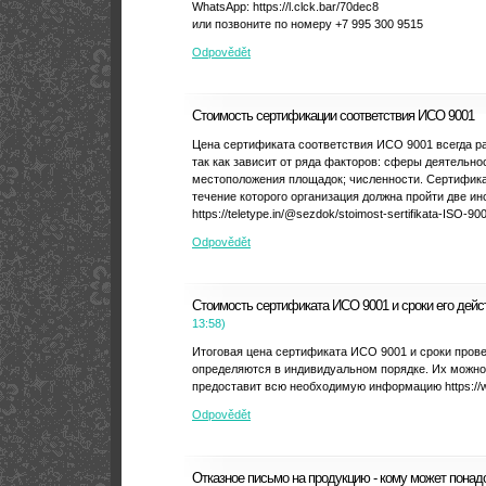
WhatsApp: https://l.clck.bar/70dec8
или позвоните по номеру +7 995 300 9515
Odpovědět
Стоимость сертификации соответствия ИСО 9001
Цена сертификата соответствия ИСО 9001 всегда р
так как зависит от ряда факторов: сферы деятельно
местоположения площадок; численности. Сертификат
течение которого организация должна пройти две и
https://teletype.in/@sezdok/stoimost-sertifikata-ISO-90
Odpovědět
Стоимость сертификата ИСО 9001 и сроки его дейс
13:58
)
Итоговая цена сертификата ИСО 9001 и сроки прове
определяются в индивидуальном порядке. Их можно н
предоставит всю необходимую информацию https://w
Odpovědět
Отказное письмо на продукцию - кому может понад