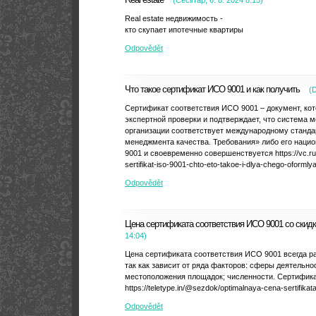
(
CecilTap
,
6. 8. 2024
8:15
)
Real estate недвижимость -
кто скупает ипотечные квартиры
Odpovědět
Что такое сертификат ИСО 9001 и как получить
(
D
Сертификат соответствия ИСО 9001 – документ, ко
экспертной проверки и подтверждает, что система 
организации соответствует международному станда
менеджмента качества. Требования» либо его нац
9001 и своевременно совершенствуется https://vc.r
sertifikat-iso-9001-chto-eto-takoe-i-dlya-chego-oformly
Odpovědět
Цена сертификата соответствия ИСО 9001 со скид
14:04
)
Цена сертификата соответствия ИСО 9001 всегда р
так как зависит от ряда факторов: сферы деятельно
местоположения площадок; численности. Сертифика
https://teletype.in/@sezdok/optimalnaya-cena-sertifikat
Odpovědět