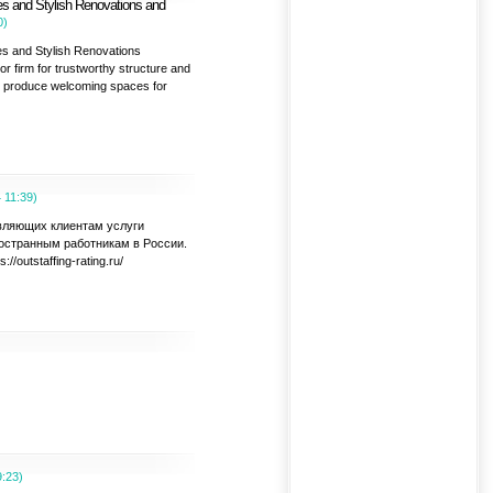
s and Stylish Renovations and
0
)
s and Stylish Renovations
 firm for trustworthy structure and
to produce welcoming spaces for
4
11:39
)
авляющих клиентам услуги
ностранным работникам в России.
outstaffing-rating.ru/
9:23
)