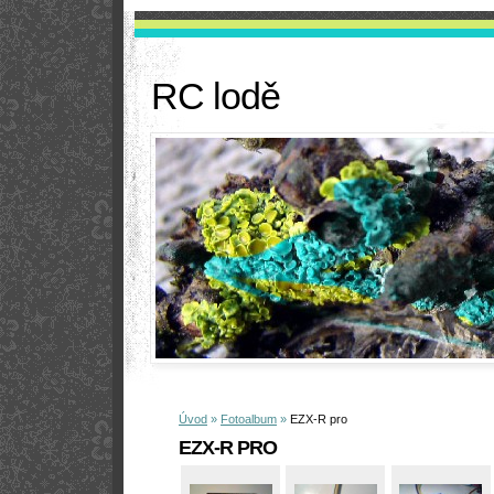
RC lodě
Úvod
»
Fotoalbum
»
EZX-R pro
EZX-R PRO