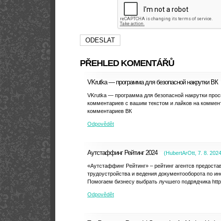
PŘEHLED KOMENTÁŘŮ
VKrutka — программа для безопасной накрутки ВК
VKrutka — программа для безопасной накрутки про
комментариев с вашим текстом и лайков на коммент
комментариев ВК
Odpovědět
Аутстаффинг Рейтинг 2024
(
HubertArOtt
,
7. 8. 202
«Аутстаффинг Рейтинг» – рейтинг агентсв предост
трудоустройства и ведения документооборота по и
Помогаем бизнесу выбрать лучшего подрядчика https://
Odpovědět