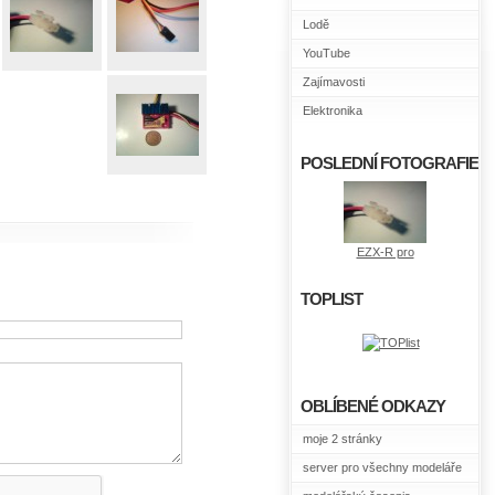
Lodě
YouTube
Zajímavosti
Elektronika
POSLEDNÍ FOTOGRAFIE
EZX-R pro
TOPLIST
OBLÍBENÉ ODKAZY
moje 2 stránky
server pro všechny modeláře