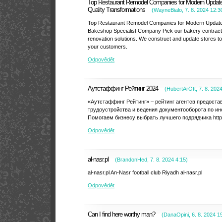
Top Restaurant Remodel Companies for Modern Update
Quality Transformations
(
WayneBialo
,
7. 8. 2024
12:3
Top Restaurant Remodel Companies for Modern Update
Bakeshop Specialist Company Pick our bakery contractor
renovation solutions. We construct and update stores 
your customers.
Odpovědět
Аутстаффинг Рейтинг 2024
(
HubertArOtt
,
7. 8. 202
«Аутстаффинг Рейтинг» – рейтинг агентсв предост
трудоустройства и ведения документооборота по и
Помогаем бизнесу выбрать лучшего подрядчика https://
Odpovědět
al-nasr.pl
(
BrandonHed
,
7. 8. 2024
4:15
)
al-nasr.pl An-Nasr football club Riyadh al-nasr.pl
Odpovědět
Can I find here worthy man?
(
DanaOpini
,
6. 8. 2024
1