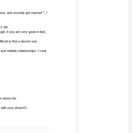
here, and recently got married ^_^
s old.
ugh, if you are very good in bed,
ficult to find a decent one...
and reliable relationships. I cook
on about me:
with your photo!!!)