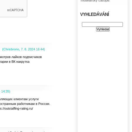
modelářský časopis
VYHLEDÁVÁNÍ
(
Chrisbrono
,
7. 8. 2024
16:44
)
смотров лайков подписчиков
арии в ВК накрутка
4
14:35
)
авляющих клиентам услуги
ностранным работникам в России.
outstaffing-rating.ru/