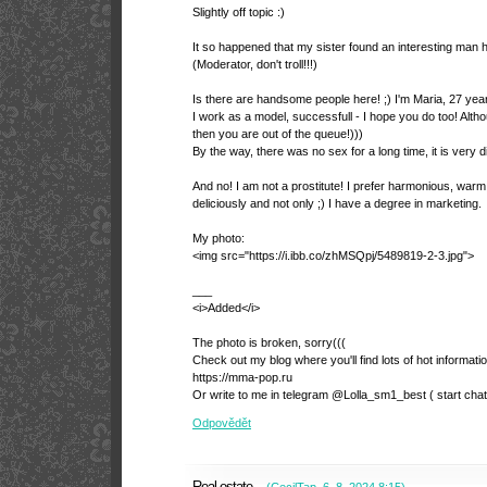
Slightly off topic :)
It so happened that my sister found an interesting man 
(Moderator, don't troll!!!)
Is there are handsome people here! ;) I'm Maria, 27 year
I work as a model, successfull - I hope you do too! Altho
then you are out of the queue!)))
By the way, there was no sex for a long time, it is very dif
And no! I am not a prostitute! I prefer harmonious, warm 
deliciously and not only ;) I have a degree in marketing.
My photo:
<img src="https://i.ibb.co/zhMSQpj/5489819-2-3.jpg">
___
<i>Added</i>
The photo is broken, sorry(((
Check out my blog where you'll find lots of hot informati
https://mma-pop.ru
Or write to me in telegram @Lolla_sm1_best ( start chat 
Odpovědět
Real estate