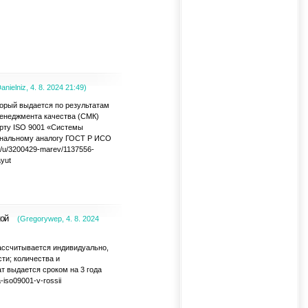
anielniz
,
4. 8. 2024
21:49
)
торый выдается по результатам
менеджмента качества (СМК)
рту ISO 9001 «Системы
иональному аналогу ГОСТ Р ИСО
u/u/3200429-marev/1137556-
ayut
кой
(
Gregorywep
,
4. 8. 2024
ассчитывается индивидуально,
сти; количества и
т выдается сроком на 3 года
a-iso09001-v-rossii