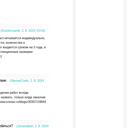
(
Dustinceamb
,
3. 8. 2024
10:04
)
ассчитывается индивидуально,
сти; количества и
 выдается сроком на 3 года, в
нспекционные проверки
01
твия
(
StevenCoels
,
2. 8. 2024
дения работ всегда
азвать, только когда заказчик
ww.sostav.ru/blogs/30357/19844
обиться?
(
Jeromebuh
,
2. 8. 2024